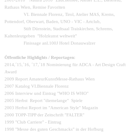
2001-2010 "Natura 2010" Zauchensee, Atelier L.E.,
Bielefeld,
Rathaus Wien, Remise Favoriten
VI. Biennale Florenz, Tirol,
Atelier MAS, Krems,
Pottendorf, Oberwart,
Baden, UNO -
VIC -
Artclub,
Stift Dürnstein, Stadtsaal Traiskirchen, Schrems,
Kaltenleutgeben "Holzkunst weltweit"
Finissage anl.100J Hotel Donauwalzer
Öffentliche Highlights / Reportagen:
2014,´15,´16, ´17,´18 Nominierung für ADCA -
Art Design Craft
Award
2009 Report AmateurKunstMesse-
Rathaus Wien
2007 Katalog VI.Biennale Florenz
2006 Interview und Eintrag "WHO IS WHO"
2005 Herbst Report "diemelange" Spiele
2003 Herbst Report im "American Style" Magazin
2000 TOPP-
TIPP der Zeitschrift "FALTER"
1999 "Club Carriere" -
Eintrag
1998 "Messe des guten Geschmacks" in der Hofburg