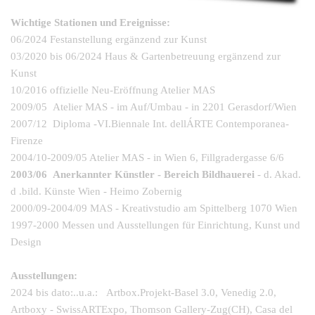
Wichtige Stationen und Ereignisse:
06/2024 Festanstellung
ergänzend zur Kunst
03/2020 bis 06/2024 Haus & Gartenbetreuung ergänzend zur
Kunst
10/2016 offizielle Neu-
Eröffnung
Atelier MAS
2009/05 Atelier MAS -
im Auf/Umbau -
in 2201 Gerasdorf/Wien
2007/12 Diploma -
VI.Biennale Int. dellÁRTE Contemporanea-
Firenze
2004/10-
2009/05 Atelier MAS -
in Wien 6, Fillgradergasse 6/6
2003/06 Anerkannter Künstler -
Bereich Bildhauerei
-
d. Akad.
d .bild. Künste Wien -
Heimo Zobernig
2000/09-
2004/09 MAS -
Kreativstudio am Spittelberg 1070 Wien
1997-
2000 Messen und Ausstellungen für Einrichtung, Kunst und
Design
Ausstellungen:
2024 bis dato:..u.a.: Artbox.Projekt-Basel 3.0, Venedig 2.0,
Artboxy - SwissARTExpo,
Thomson Gallery-Zug(CH),
Casa del