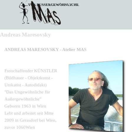
Direkt zum Seiteninhalt
........ FÜR AUSSERGEWÖHNLICHE
DAS 
UNGEWÖHNLICHE
Andreas Maresovsky
ANDREAS MARESOVSKY -
Atelier MAS
Freischaffender KÜNSTLER
(Bildhauer -
Objektkunst -
Unikatist -
Autodidakt)
"Das Ungewöhnliche für
Außergewöhnliche"
Geboren 1963 in Wien
Lebt und arbeitet seit Mitte
2009 in Gerasdorf bei Wien,
zuvor
1060
Wien