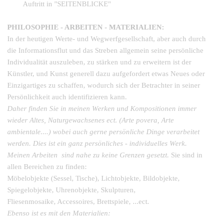
Auftritt in "SEITENBLICKE"
PHILOSOPHIE -
ARBEITEN -
MATERIALIEN:
In der heutigen Werte-
und Wegwerfgesellschaft, aber auch durch
die Informationsflut und das Streben allgemein seine persönliche
Individualität auszuleben, zu stärken und zu erweitern ist der
Künstler, und Kunst generell dazu aufgefordert etwas Neues oder
Einzigartiges zu schaffen, wodurch sich der Betrachter in seiner
Persönlichkeit auch identifizieren kann.
Daher finden Sie in meinen Werken und Kompositionen immer
wieder Altes, Naturgewachsenes ect. (Arte povera, Arte
ambientale....) wobei auch gerne persönliche Dinge verarbeitet
werden. Dies ist ein ganz persönliches -
individuelles Werk.
Meinen Arbeiten sind nahe zu keine Grenzen gesetzt.
Sie sind in
allen Bereichen zu finden:
Möbelobjekte (Sessel, Tische), Lichtobjekte, Bildobjekte,
Spiegelobjekte, Uhrenobjekte, Skulpturen,
Fliesenmosaike,
A
ccessoires, Brettspiele, ...ect.
Ebenso ist es mit den Materialien: