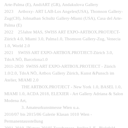
Arte-Palma (E), AndiART (GR), Andakulova Gallery
2023 Artboxy- ART LAB-Los Angeles(USA), Thomson Gallery-
Zug(CH), Johnathan Schultz Gallery-Miami (USA), Casa del Arte-
Palma (E)
2022 25Jahre MAS,
SWISS ART EXPO-
ARTBOX.PROTJECT-
Zürich 4.0,
Miami 3.0, Palma1.0, Thomson Gallery-Zug, Venecia
1.0, World 2.0
2021
SWISS ART EXPO-
ARTBOX.PROTJECT-Zürich 3.0,
TdoA NÖ, Barcelona1.0
2011-20
20
SWISS ART EXPO-
ARTBOX.PROTJECT -
Zürich
1.0/
2
.0, TdoA NÖ,
Artbox Gallery Zürich,
Kunst &Punsch im
Atelier,
MIAMI 2.0
THE ARTBOX.PROTJECT -
New York
1.0
,
BASEL
1.0,
MIAMI 1.0,
ACDA 2018,
ELEXIER -
Art Gallery Adriana & Salon
Modena Art,
3. Amateurkunstmesse Wien u.a.
2010/07 bis 2015/06 Galerie Klasan 1010 Wien -
Permanentausstellung